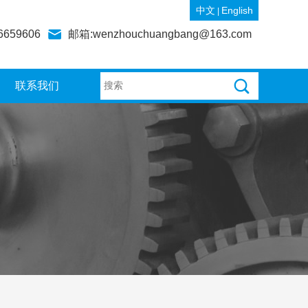
中文
English
|
6659606
邮箱:wenzhouchuangbang@163.com
联系我们