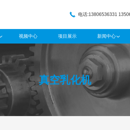
电话:13806536331 1350
视频中心
项目展示
新闻中心
真空乳化机