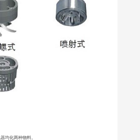
化器均化两种物料。