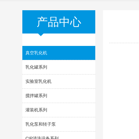
产品中心
真空乳化机
乳化罐系列
实验室乳化机
搅拌罐系列
灌装机系列
乳化泵和转子泵
CIP清洗设备系列