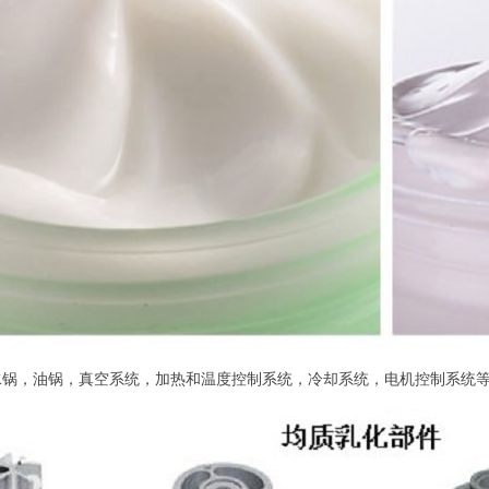
水锅，油锅，真空系统，加热和温度控制系统，冷却系统，电机控制系统