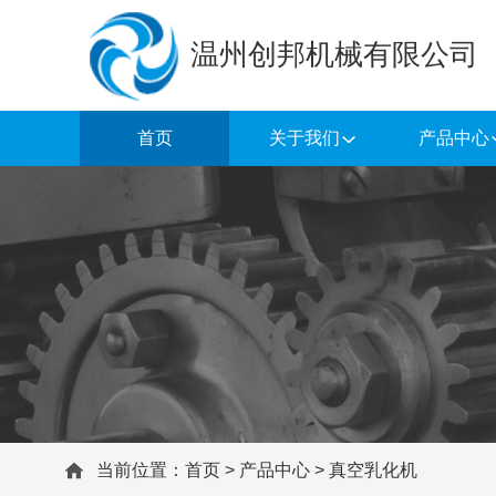
温州创邦机械有限公司
首页
关于我们
产品中心
当前位置：
首页
>
产品中心
>
真空乳化机