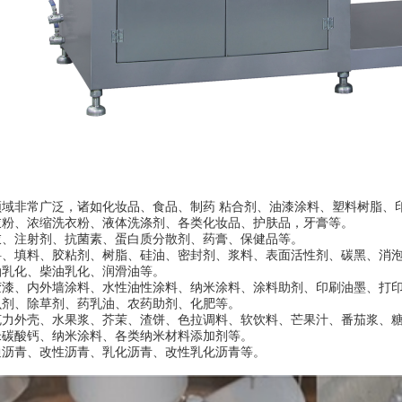
领域非常广泛，诸如化妆品、食品、
制药
粘合剂、油漆涂料、塑料树脂、
衣粉、浓缩洗衣粉、液体洗涤剂、各类化妆品、护肤品
，牙膏
等。
衣、注射剂、抗菌素、蛋白质分散剂、药膏、保健品等。
料、填料、胶粘剂、树脂、硅油、密封剂、浆料、表面活性剂、碳黑、消
油乳化、柴油乳化、润滑油等。
胶漆、内外墙涂料、水性油性涂料、纳米涂料、涂料助剂、印刷油墨、打
虫剂、除草剂、药乳油、农药助剂、化肥等。
克力外壳、水果浆、芥茉、渣饼、色拉调料、软饮料、芒果汁、番茄浆、
米碳酸钙、纳米涂料、各类纳米材料添加剂等。
通沥青、改性沥青、乳化沥青、改性乳化沥青等。