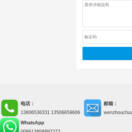
电话：
邮箱：
13806536331 13506659606
wenzhouchu
WhatsApp
008613958897272